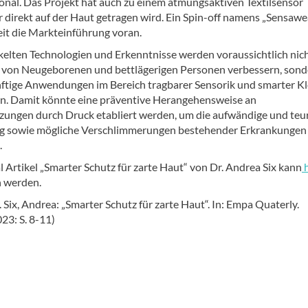
onal. Das Projekt hat auch zu einem atmungsaktiven Textilsensor
r direkt auf der Haut getragen wird. Ein Spin-off namens „Sensawe
eit die Markteinführung voran.
kelten Technologien und Erkenntnisse werden voraussichtlich nic
 von Neugeborenen und bettlägerigen Personen verbessern, sond
ftige Anwendungen im Bereich tragbarer Sensorik und smarter K
n. Damit könnte eine präventive Herangehensweise an
zungen durch Druck etabliert werden, um die aufwändige und teu
g sowie mögliche Verschlimmerungen bestehender Erkrankungen
.
l Artikel „Smarter Schutz für zarte Haut“ von Dr. Andrea Six kann
h
 werden.
. Six, Andrea: „Smarter Schutz für zarte Haut“. In: Empa Quaterly.
23: S. 8-11)