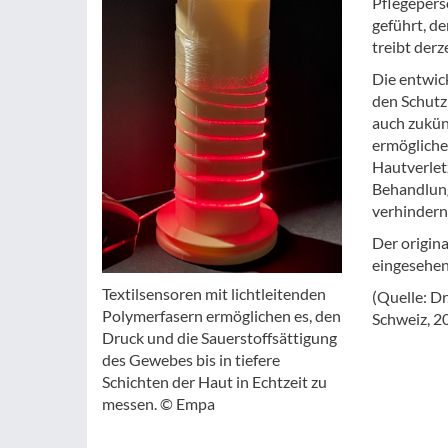
Pflegepers
geführt, de
treibt derz
Die entwic
den Schutz
auch zukün
ermögliche
Hautverlet
Behandlun
verhindern
Der origina
eingesehen
Textilsensoren mit lichtleitenden
(Quelle: Dr
Polymerfasern ermöglichen es, den
Schweiz, 20
Druck und die Sauerstoffsättigung
des Gewebes bis in tiefere
Schichten der Haut in Echtzeit zu
messen. © Empa