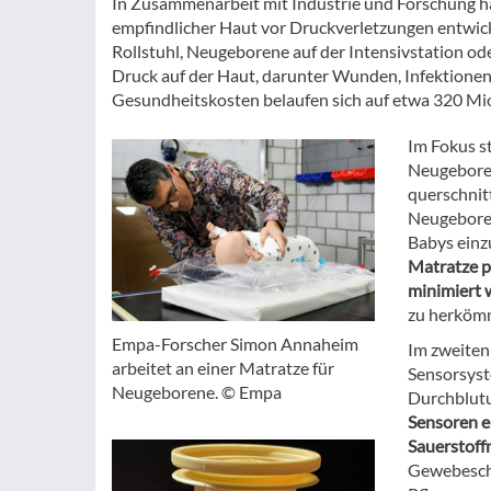
In Zusammenarbeit mit Industrie und Forschung 
empfindlicher Haut vor Druckverletzungen entwic
Rollstuhl, Neugeborene auf der Intensivstation od
Druck auf der Haut, darunter Wunden, Infektionen
Gesundheitskosten belaufen sich auf etwa 320 Mio
Im Fokus s
Neugeboren
querschnit
Neugeboren
Babys ein
Matratze pr
minimiert 
zu herkömm
Empa-Forscher Simon Annaheim
Im zweiten
arbeitet an einer Matratze für
Sensorsyst
Neugeborene. © Empa
Durchblutu
Sensoren e
Sauerstof
Gewebescha