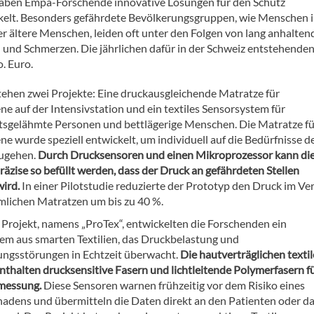
haben Empa-Forschende innovative Lösungen für den Schutz
kelt. Besonders gefährdete Bevölkerungsgruppen, wie Menschen 
er ältere Menschen, leiden oft unter den Folgen von lang anhalte
 und Schmerzen. Die jährlichen dafür in der Schweiz entstehende
. Euro.
tehen zwei Projekte: Eine druckausgleichende Matratze für
e auf der Intensivstation und ein textiles Sensorsystem für
tsgelähmte Personen und bettlägerige Menschen. Die Matratze fü
e wurde speziell entwickelt, um individuell auf die Bedürfnisse d
zugehen.
Durch Drucksensoren und einen Mikroprozessor kann di
äzise so befüllt werden, dass der Druck an gefährdeten Stellen
wird.
In einer Pilotstudie reduzierte der Prototyp den Druck im Ver
lichen Matratzen um bis zu 40 %.
 Projekt, namens „ProTex“, entwickelten die Forschenden ein
em aus smarten Textilien, das Druckbelastung und
ngsstörungen in Echtzeit überwacht.
Die hautverträglichen texti
nthalten drucksensitive Fasern und lichtleitende Polymerfasern fü
fmessung.
Diese Sensoren warnen frühzeitig vor dem Risiko eines
dens und übermitteln die Daten direkt an den Patienten oder d