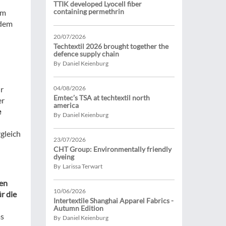
TTIK developed Lyocell fiber
containing permethrin
im
ndem
n
20/07/2026
Techtextil 2026 brought together the
defence supply chain
By Daniel Keienburg
r
04/08/2026
Emtec’s TSA at techtextil north
er
america
e
By Daniel Keienburg
gleich
23/07/2026
CHT Group: Environmentally friendly
dyeing
By Larissa Terwart
len
10/06/2026
r die
Intertextile Shanghai Apparel Fabrics -
Autumn Edition
as
By Daniel Keienburg