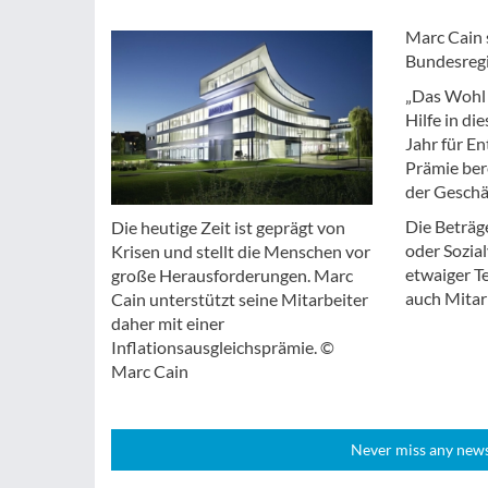
Marc Cain 
Bundesregi
„Das Wohl m
Hilfe in di
Jahr für En
Prämie ber
der Geschä
Die Beträg
Die heutige Zeit ist geprägt von
oder Sozia
Krisen und stellt die Menschen vor
etwaiger Te
große Herausforderungen. Marc
auch Mitarb
Cain unterstützt seine Mitarbeiter
daher mit einer
Inflationsausgleichsprämie. ©
Marc Cain
Never miss any news!