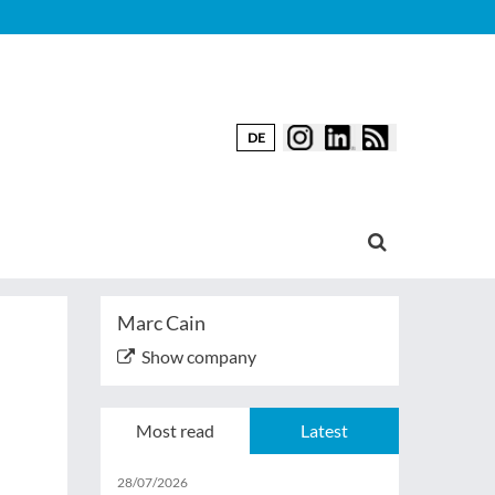
DE
Marc Cain
Show company
Most read
Latest
u
28/07/2026