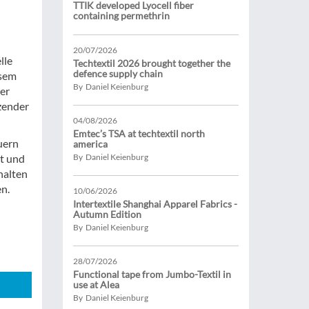
TTIK developed Lyocell fiber
containing permethrin
20/07/2026
lle
Techtextil 2026 brought together the
defence supply chain
esem
By Daniel Keienburg
der
tzender
04/08/2026
Emtec’s TSA at techtextil north
uern
america
it und
By Daniel Keienburg
halten
en.
10/06/2026
Intertextile Shanghai Apparel Fabrics -
Autumn Edition
By Daniel Keienburg
28/07/2026
Functional tape from Jumbo-Textil in
use at Alea
By Daniel Keienburg