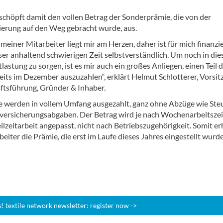
schöpft damit den vollen Betrag der Sonderprämie, die von der
erung auf den Weg gebracht wurde, aus.
einer Mitarbeiter liegt mir am Herzen, daher ist für mich finanzie
eser anhaltend schwierigen Zeit selbstverständlich. Um noch in di
tlastung zu sorgen, ist es mir auch ein großes Anliegen, einen Teil 
eits im Dezember auszuzahlen“, erklärt Helmut Schlotterer, Vorsi
ftsführung, Gründer & Inhaber.
e werden in vollem Umfang ausgezahlt, ganz ohne Abzüge wie Ste
lversicherungsabgaben. Der Betrag wird je nach Wochenarbeitsze
ilzeitarbeit angepasst, nicht nach Betriebszugehörigkeit. Somit er
eiter die Prämie, die erst im Laufe dieses Jahres eingestellt wurd
 textile network newsletter: register now ->