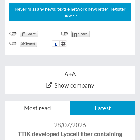
Never miss any news! textile network newsletter: register
now ->
A+A
Show company
Most read
Latest
28/07/2026
TTIK developed Lyocell fiber containing