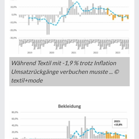
Während Textil mit -1,9 % trotz Inflation
Umsatzrückgänge verbuchen musste ... ©
textil+mode