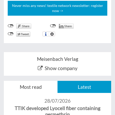
Never miss any news! textile network newsletter: register
now ->
Meisenbach Verlag
Show company
Most read
Latest
28/07/2026
TTIK developed Lyocell fiber containing
permethrin