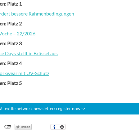
en: Platz 1
ordert bessere Rahmenbedingungen
en: Platz 2
Woche – 22/2026
en: Platz 3
 Days stellt in Brüssel aus
en: Platz 4
orkwear mit UV-Schutz
en: Platz 5
 textile network newsletter: register now ->