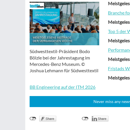
Meistgeles
Branche f
Meistgeles
Top 5 der 
Meistgeles
Performance
Südwesttextil-Präsident Bodo
Bölzle bei der Jahrestagung im
Meistgeles
Mercedes-Benz Museum. ©
Fristads W
Joshua Lehmann für Südwesttextil
Meistgeles
BB Engineering auf der ITM 2026
Never miss any news!