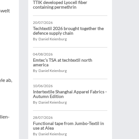
TTIK developed Lyocell fiber
containing permethrin
swelt
20/07/2026
Techtextil 2026 brought together the
defence supply chain
By Daniel Keienburg
04/08/2026
Emtec’s TSA at techtextil north
america
By Daniel Keienburg
le ab,
10/06/2026
Intertextile Shanghai Apparel Fabrics -
Autumn Edition
By Daniel Keienburg
lien-
28/07/2026
Functional tape from Jumbo-Textil in
use at Alea
By Daniel Keienburg