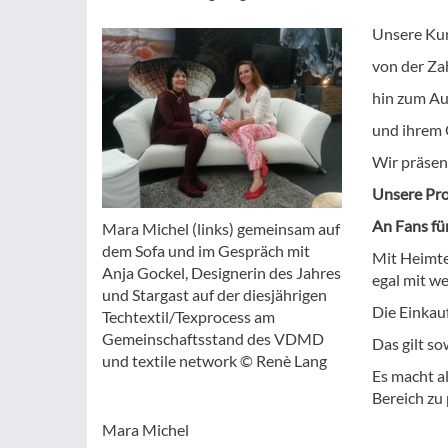
Unsere Kun
von der Za
hin zum A
und ihrem O
Wir präsen
Unsere Pro
An Fans für
Mara Michel (links) gemeinsam auf
dem Sofa und im Gespräch mit
Mit Heimtex
Anja Gockel, Designerin des Jahres
egal mit w
und Stargast auf der diesjährigen
Die Einkauf
Techtextil/Texprocess am
Gemeinschaftsstand des VDMD
Das gilt so
und textile network © Renè Lang
Es macht a
Bereich zu 
Mara Michel