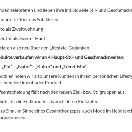
den zelebrieren und lieben ihre individuelle Stil- und Geschmack
hnbürste über das Sofakissen
uto als Zweitwohnung
utfit als zweiter Haut.
tieren also neu über den Lifestyle-Gedanken.
dukte verkaufen wir an 4 Haupt-Stil- und Geschmackswelten:
 „Pur“ - „Natur“ - „Kultur“ und „Trend-Mix“
.
tilien holen wir also unsere Kunden in ihrem persönlichen Lifesty
elchem Sortiment oder Produkt.
sentscheidung fällt nach den neuen Ziel- bzw. Stilgruppen aus.
wohl für die Endkunden, als auch deren Einkäufer.
lso Sinn, im Sinne eines Gesamtkonzepts, auch Mode im Heimtexti
präsentieren.