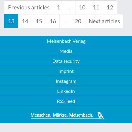
Previous articles
1
…
10
11
12
13
14
15
16
…
20
Next articles
Meisenbach Verlag
Media
Data security
Imprint
Instagram
LinkedIn
RSS Feed