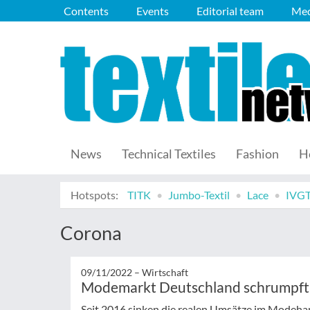
Contents
Events
Editorial team
Med
News
Technical Textiles
Fashion
H
Hotspots:
TITK
Jumbo-Textil
Lace
IVG
Corona
09/11/2022 –
Wirtschaft
Modemarkt Deutschland schrumpft
Seit 2016 sinken die realen Umsätze im Modehand