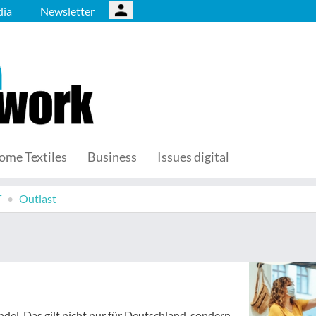
ia
Newsletter
ome Textiles
Business
Issues digital
T
Outlast
el. Das gilt nicht nur für Deutschland, sondern