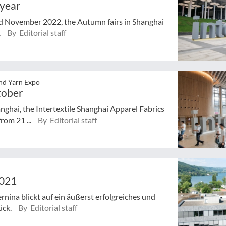
 year
and November 2022, the Autumn fairs in Shanghai
.
By Editorial staff
and Yarn Expo
tober
anghai, the Intertextile Shanghai Apparel Fabrics
rom 21 ...
By Editorial staff
2021
ina blickt auf ein äußerst erfolgreiches und
ück.
By Editorial staff