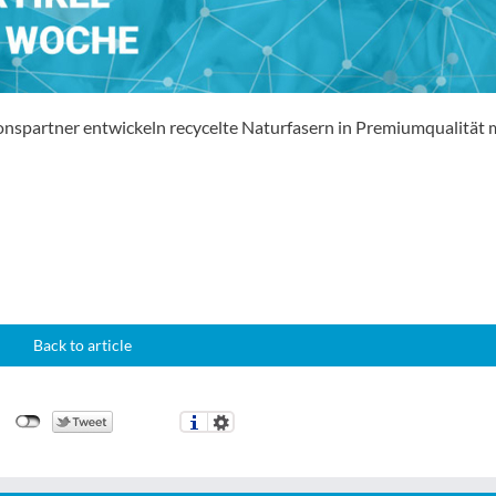
ionspartner entwickeln recycelte Naturfasern in Premiumqualität 
Back to article