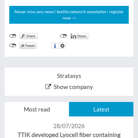
Never miss any news! textile network newsletter: register
now ->
Stratasys
Show company
Most read
Latest
28/07/2026
TTIK developed Lyocell fiber containing