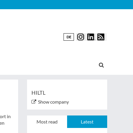
DE
HILTL
Show company
rt in
Most read
Latest
gen