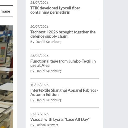
28/07/2026
TTIK developed Lyocell fiber
image
containing permethrin
20/07/2026
Techtextil 2026 brought together the
defence supply chain
By Daniel Keienburg
28/07/2026
Functional tape from Jumbo-Textil in
use at Alea
By Daniel Keienburg
10/06/2026
Intertextile Shanghai Apparel Fabrics -
Autumn Edition
By Daniel Keienburg
27/07/2026
Wacoal with Lycra: “Lace All Day”
By Larissa Terwart