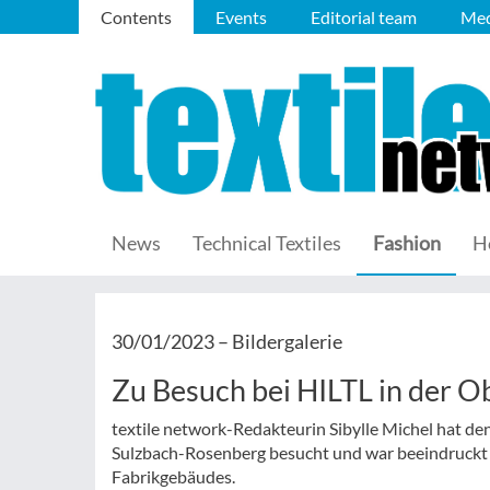
Contents
Events
Editorial team
Med
News
Technical Textiles
Fashion
H
30/01/2023 –
Bildergalerie
Zu Besuch bei HILTL in der O
textile network-Redakteurin Sibylle Michel hat 
Sulzbach-Rosenberg besucht und war beeindruckt
Fabrikgebäudes.