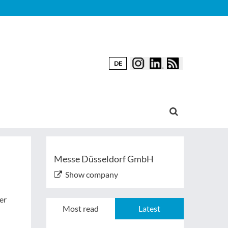
DE
Messe Düsseldorf GmbH
Show company
er
Most read
Latest