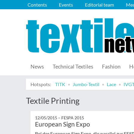
Contents
Events
Editorial team
Med
News
Technical Textiles
Fashion
H
Hotspots:
TITK
Jumbo-Textil
Lace
IVG
Textile Printing
12/05/2015 –
FESPA 2015
European Sign Expo
Bei der European Sign Expo, die parallel zur FES