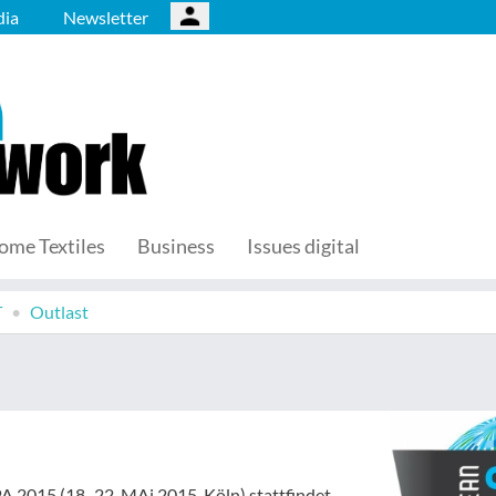
ia
Newsletter
ome Textiles
Business
Issues digital
T
Outlast
PA 2015 (18.-22. MAi 2015, Köln) stattfindet,