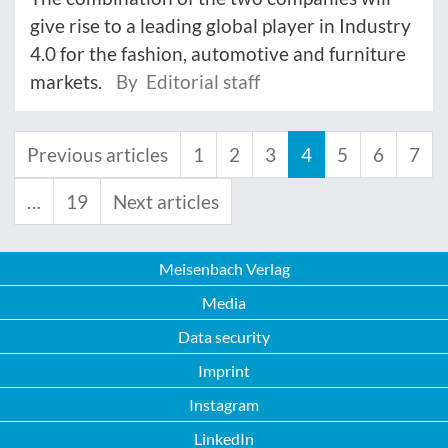
give rise to a leading global player in Industry
4.0 for the fashion, automotive and furniture
markets.
By Editorial staff
Previous articles
1
2
3
4
5
6
7
…
19
Next articles
Meisenbach Verlag
Media
Data security
Imprint
Instagram
LinkedIn