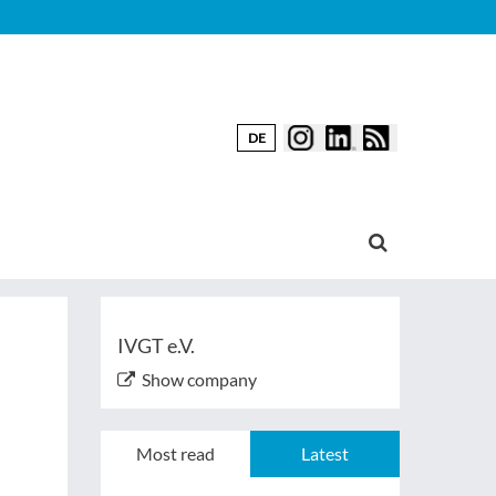
DE
IVGT e.V.
Show company
Most read
Latest