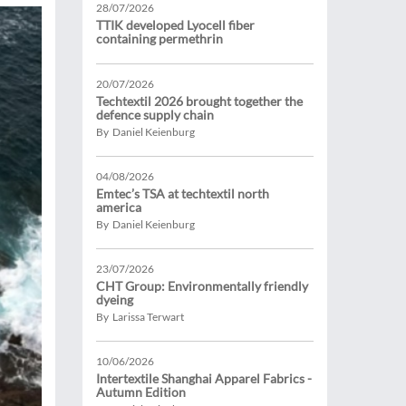
28/07/2026
TTIK developed Lyocell fiber
containing permethrin
20/07/2026
Techtextil 2026 brought together the
defence supply chain
By Daniel Keienburg
04/08/2026
Emtec’s TSA at techtextil north
america
By Daniel Keienburg
23/07/2026
CHT Group: Environmentally friendly
dyeing
By Larissa Terwart
10/06/2026
Intertextile Shanghai Apparel Fabrics -
Autumn Edition