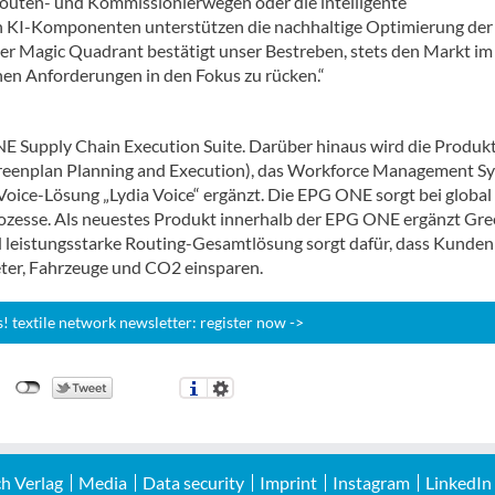
uten- und Kommissionierwegen oder die intelligente
 KI-Komponenten unterstützen die nachhaltige Optimierung der
ner Magic Quadrant bestätigt unser Bestreben, stets den Markt im 
hen Anforderungen in den Fokus zu rücken.“
E Supply Chain Execution Suite. Darüber hinaus wird die Produk
reenplan Planning and Execution), das Workforce Management S
oice-Lösung „Lydia Voice“ ergänzt. Die EPG ONE sorgt bei global
ozesse. Als neuestes Produkt innerhalb der EPG ONE ergänzt Gr
d leistungsstarke Routing-Gesamtlösung sorgt dafür, dass Kunden
eter, Fahrzeuge und CO2 einsparen.
 textile network newsletter: register now ->
h Verlag
Media
Data security
Imprint
Instagram
LinkedIn