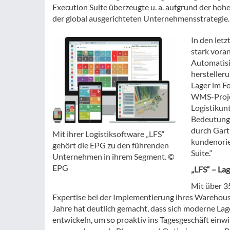
Execution Suite überzeugte u. a. aufgrund der h
der global ausgerichteten Unternehmensstrategie.
In den let
stark voran
Automatisi
herstelle
Lager im F
WMS-Projek
Logistikun
Bedeutung 
durch Gart
Mit ihrer Logistiksoftware „LFS“
kundenorie
gehört die EPG zu den führenden
Suite.“
Unternehmen in ihrem Segment. ©
EPG
„LFS“ – Lag
Mit über 3
Expertise bei der Implementierung ihres Wareho
Jahre hat deutlich gemacht, dass sich moderne 
entwickeln, um so proaktiv ins Tagesgeschäft einwi