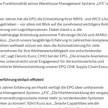
ohen Funktionalität seines Warehouse Management Systems „LFS“ 
zten Jahren hat die EPG die Entwicklung ihrer WMS- und WCS-Lö
getrieben – vor allem mit Blick auf die zunehmend wichtigere Roll
erung von Logistikprozessen. Dabei stand u. a. die
runabhängige Anbindung autonomer Fahrzeuge (AGVs und AMRs) 
okus. „Durch unsere langjährige Erfahrung in zahlreichen komplex
ten weltweit wissen wir, dass die Automatisierung für viele
ternehmen für ihre Wettbewerbsfähigkeit von entscheidender
ist“, sagt Dennis Kunz, CMO bei der EPG. „Die erneute Anerkenn
ner unterstreicht unser Engagement für die kontinuierliche und
ntierte Weiterentwicklung unserer EPG ONE Supply Chain Exec
erführung einfach effizient
5 Jahren Erfahrung am Markt verfügt die EPG über umfassende
use Management Systems „LFS“. „Die Marktentwicklung der verga
Lagerverwaltungssysteme immer mehr zu vordenkenden Systemen
rken zu können“, führt Kunz aus. „Smarte Capabilities wie die