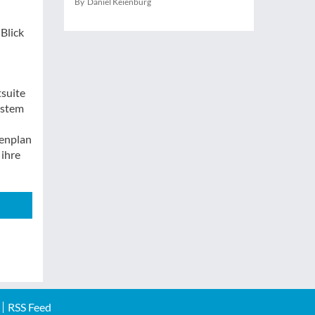
By Daniel Keienburg
Blick
tsuite
ystem
eenplan
 ihre
RSS Feed