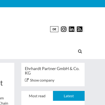
DE
Ehrhardt Partner GmbH & Co.
KG
Show company
t
Most read
Latest
zum
 Chain