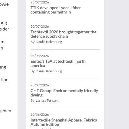
28/07/2026
sowie
TTIK developed Lyocell fiber
containing permethrin
sung
20/07/2026
e der
Techtextil 2026 brought together the
defence supply chain
im
By Daniel Keienburg
en
04/08/2026
Emtec’s TSA at techtextil north
america
ung
By Daniel Keienburg
ution
23/07/2026
CHT Group: Environmentally friendly
dyeing
By Larissa Terwart
ngenen
10/06/2026
Intertextile Shanghai Apparel Fabrics -
Autumn Edition