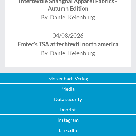
Intertextile Shanghai Apparel Fabrics -
Autumn Edition
By Daniel Keienburg
04/08/2026
Emtec’s TSA at techtextil north america
By Daniel Keienburg
Meisenbach Verlag
Media
Data security
Imprint
Instagram
LinkedIn