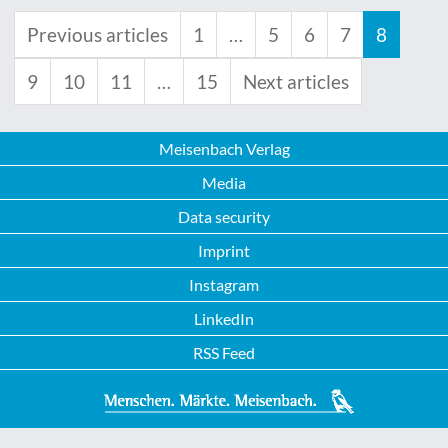
Previous articles
1
…
5
6
7
8
9
10
11
…
15
Next articles
Meisenbach Verlag
Media
Data security
Imprint
Instagram
LinkedIn
RSS Feed