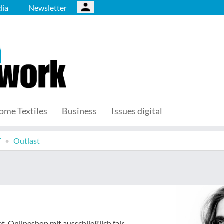
ia
Newsletter
ome Textiles
Business
Issues digital
T
Outlast
0
et-Onlineshop mit ausschließlich fair