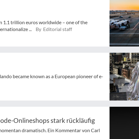
 1.1 trillion euros worldwide – one of the
rnationalize ...
By Editorial staff
 Zalando became known as a European pioneer of e-
ode-Onlineshops stark rückläufig
 momentan dramatisch. Ein Kommentar von Carl