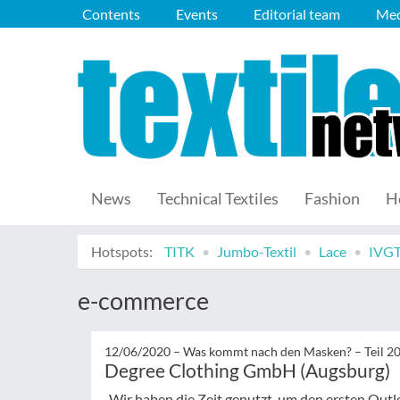
Contents
Events
Editorial team
Med
News
Technical Textiles
Fashion
H
Hotspots:
TITK
Jumbo-Textil
Lace
IVG
e-commerce
12/06/2020 –
Was kommt nach den Masken? – Teil 2
Degree Clothing GmbH (Augsburg)
„Wir haben die Zeit genutzt, um den ersten Outl