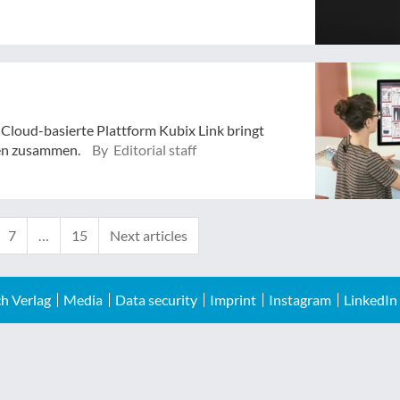
Cloud-basierte Plattform Kubix Link bringt
ten zusammen.
By Editorial staff
7
…
15
Next articles
h Verlag
Media
Data security
Imprint
Instagram
LinkedIn