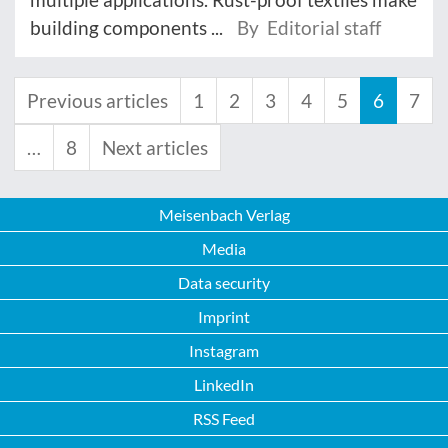
building components ...
By Editorial staff
Previous articles
1
2
3
4
5
6
7
…
8
Next articles
Meisenbach Verlag
Media
Data security
Imprint
Instagram
LinkedIn
RSS Feed