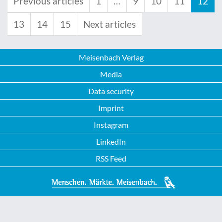
Previous articles
1
…
9
10
11
12
13
14
15
Next articles
Meisenbach Verlag
Media
Data security
Imprint
Instagram
LinkedIn
RSS Feed