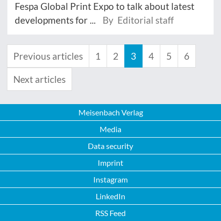
Fespa Global Print Expo to talk about latest
developments for ...
By Editorial staff
Previous articles
1
2
3
4
5
6
Next articles
Meisenbach Verlag
Media
Data security
Imprint
Instagram
LinkedIn
RSS Feed