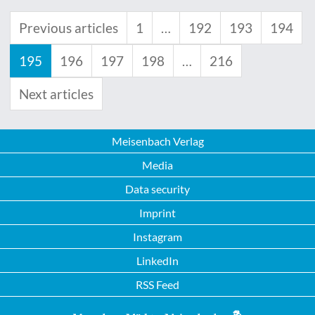
Previous articles
1
…
192
193
194
195
196
197
198
…
216
Next articles
Meisenbach Verlag
Media
Data security
Imprint
Instagram
LinkedIn
RSS Feed